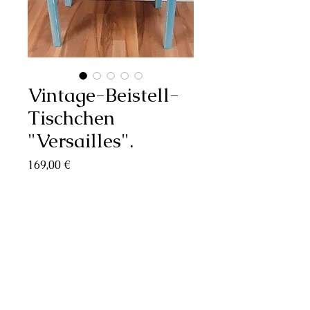
Vintage-Beistell-
Tischchen
"Versailles".
Preis
169,00 €
Nicht verfügbar
Wunderschönes Beistelltischchen im 
Vintage-/Shabby-Look in Azur-Blau 
und Creme.